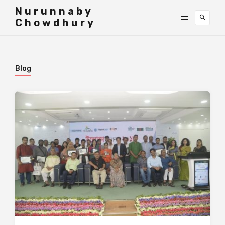
">
Nurunnaby
Chowdhury
Blog