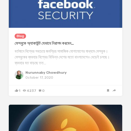
Blog
ফেসবুকে অ্যাকাউন্ট যেভাবে নিরাপদ করবেন..
বর্তমানে বিশ্বের সবচেয়ে জনপ্রিয় সামাজিক যোগাযোগের মাধ্যমে ফেসবুক।
ফেসবুকের ব্যবহার বিশ্বের বিভিন্ন দেশের মতো বাংলাদেশেও বেড়েই চলছে।
ব্যবহার যত বাড়ছে তত…
Nurunnaby Chowdhury
October 17, 2020
1
4237
0