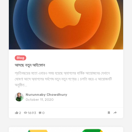
Blog
আসছে নতুন আইফোন
প্রতিবছরের মতো এবারও সময় হয়েছে অ্যাপলের বার্ষিক আয়োজনের যেখানে
ঘোষণা আসে অ্যাপলের সর্বশেষ নতুন নতুন পণ্যের। চলতি বছর এ আয়োজনটি
অনুষ্ঠিত…
Nurunnaby Chowdhury
October 11, 2020
2
1693
0