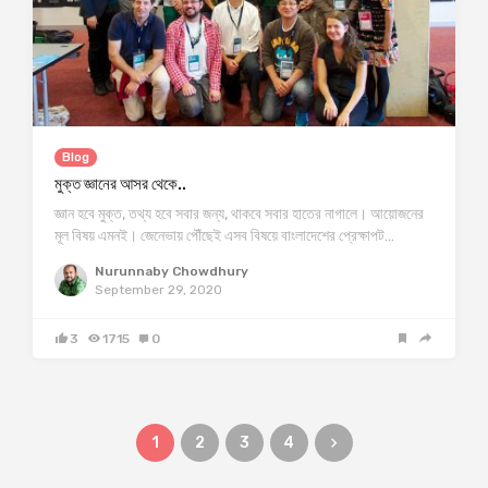
Blog
মুক্ত জ্ঞানের আসর থেকে..
জ্ঞান হবে মুক্ত, তথ্য হবে সবার জন্য, থাকবে সবার হাতের নাগালে। আয়োজনের
মূল বিষয় এমনই। জেনেভায় পৌঁছেই এসব বিষয়ে বাংলাদেশের প্রেক্ষাপট…
Nurunnaby Chowdhury
September 29, 2020
3
1715
0
1
2
3
4