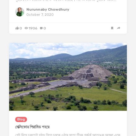
Nurunnaby Chowdhury
October 7, 2020
0
1906
0
Blog
মেক্সিকোর পিরামিড শহরে
গেট দিয়ে ঢুকতেই হঠাৎ পিলে চমকে ওঠার মতো তীব্র গর্জন! আতঙ্কে আমরা একে