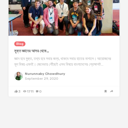
Blog
মুক্ত জ্ঞানের আসর থেকে..
জ্ঞান হবে মুক্ত, তথ্য হবে সবার জন্য, থাকবে সবার হাতের নাগালে। আয়োজনের
মূল বিষয় এমনই। জেনেভায় পৌঁছেই এসব বিষয়ে বাংলাদেশের প্রেক্ষাপট…
Nurunnaby Chowdhury
September 29, 2020
3
1711
0