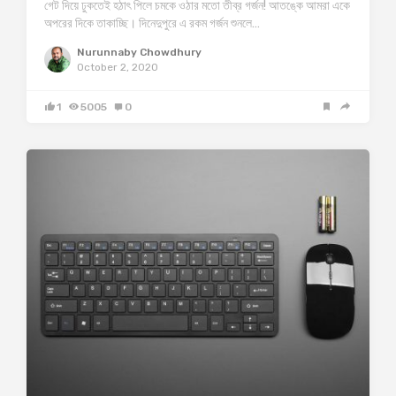
গেট দিয়ে ঢুকতেই হঠাৎ পিলে চমকে ওঠার মতো তীব্র গর্জন! আতঙ্কে আমরা একে
অপরের দিকে তাকাচ্ছি। দিনেদুপুরে এ রকম গর্জন শুনলে…
Nurunnaby Chowdhury
October 2, 2020
1
5005
0