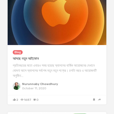
Blog
আসছে নতুন আইফোন
প্রতিবছরের মতো এবারও সময় হয়েছে অ্যাপলের বার্ষিক আয়োজনের যেখানে
ঘোষণা আসে অ্যাপলের সর্বশেষ নতুন নতুন পণ্যের। চলতি বছর এ আয়োজনটি
অনুষ্ঠিত…
Nurunnaby Chowdhury
October 11, 2020
2
1687
0