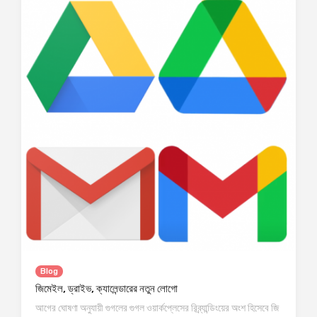
Blog
জিমেইল, ড্রাইভ, ক্যালেন্ডারের নতুন লোগো
আগের ঘোষণা অনুযায়ী গুগলের গুগল ওয়ার্কপ্লেসের রিব্র্যান্ডিংয়ের অংশ হিসেবে জি