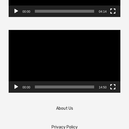
00:00
04:14
Video
Player
00:00
14:50
About Us
Privacy Policy