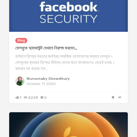
Blog
ফেসবুকে অ্যাকাউন্ট যেভাবে নিরাপদ করবেন..
বর্তমানে বিশ্বের সবচেয়ে জনপ্রিয় সামাজিক যোগাযোগের মাধ্যমে ফেসবুক।
ফেসবুকের ব্যবহার বিশ্বের বিভিন্ন দেশের মতো বাংলাদেশেও বেড়েই চলছে।
ব্যবহার যত বাড়ছে তত…
Nurunnaby Chowdhury
October 17, 2020
1
4228
0