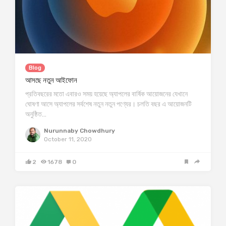
Blog
আসছে নতুন আইফোন
প্রতিবছরের মতো এবারও সময় হয়েছে অ্যাপলের বার্ষিক আয়োজনের যেখানে
ঘোষণা আসে অ্যাপলের সর্বশেষ নতুন নতুন পণ্যের। চলতি বছর এ আয়োজনটি
অনুষ্ঠিত…
Nurunnaby Chowdhury
October 11, 2020
2
1678
0