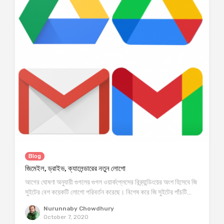
Blog
জিমেইল, ড্রাইভ, ক্যালেন্ডারের নতুন লোগো
আগের ঘোষণা অনুযায়ী গুগলের গুগল ওয়ার্কপ্লেসের রিব্র্যান্ডিংয়ের অংশ হিসেবে জি
সুইটের বেশ কয়েকটি লোগো পরিবর্তন করেছে। বিশেষ করে জি সুইটের পাঁচটি…
Nurunnaby Chowdhury
October 7, 2020