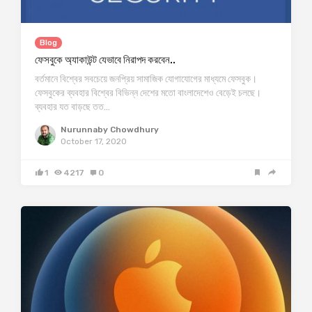
Blog
ফেসবুকে অ্যাকাউন্ট যেভাবে নিরাপদ করবেন..
বর্তমানে বিশ্বের সবচেয়ে জনপ্রিয় সামাজিক যোগাযোগের মাধ্যমে ফেসবুক।
ফেসবুকের ব্যবহার বিশ্বের বিভিন্ন দেশের মতো বাংলাদেশেও বেড়েই চলছে।
ব্যবহার যত বাড়ছে তত…
Nurunnaby Chowdhury
October 17, 2020
1
4217
0