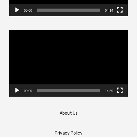
00:00
04:14
Video
Player
00:00
14:50
About Us
Privacy Policy