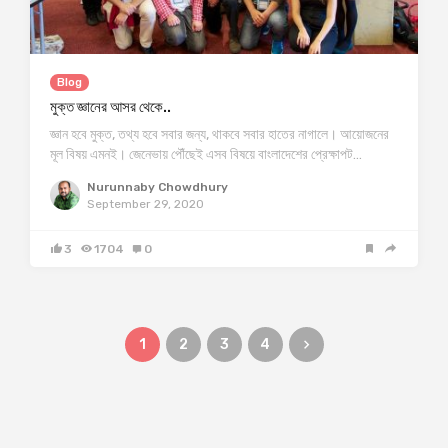
Blog
মুক্ত জ্ঞানের আসর থেকে..
জ্ঞান হবে মুক্ত, তথ্য হবে সবার জন্য, থাকবে সবার হাতের নাগালে। আয়োজনের
মূল বিষয় এমনই। জেনেভায় পৌঁছেই এসব বিষয়ে বাংলাদেশের প্রেক্ষাপট…
Nurunnaby Chowdhury
September 29, 2020
3
1704
0
1
2
3
4