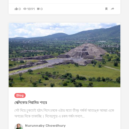
0
1891
0
Blog
মেক্সিকোর পিরামিড শহরে
গেট দিয়ে ঢুকতেই হঠাৎ পিলে চমকে ওঠার মতো তীব্র গর্জন! আতঙ্কে আমরা একে
অপরের দিকে তাকাচ্ছি। দিনেদুপুরে এ রকম গর্জন শুনলে…
Nurunnaby Chowdhury