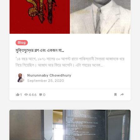
Blog
মুক্তিযুদ্ধের গল্প এবং একজন মা..
‘১৪ বছর আগে, ১৯৭১ সালের ৩০ আগস্ট রাতে পাকিস্তানী সৈন্যরা আজাদকে ধরে
নিয়ে গিয়েছিল। আজাদ আর ফিরে আসেনি। এটা শহরের অনেক…
Nurunnaby Chowdhury
September 25, 2020
1
446
0