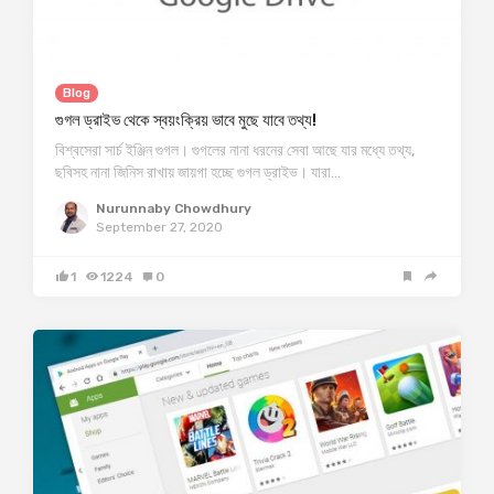
Blog
গুগল ড্রাইভ থেকে স্বয়ংক্রিয় ভাবে মুছে যাবে তথ্য!
বিশ্বসেরা সার্চ ইঞ্জিন গুগল। গুগলের নানা ধরনের সেবা আছে যার মধ্যে তথ্য,
ছবিসহ নানা জিনিস রাখায় জায়গা হচ্ছে গুগল ড্রাইভ। যারা…
Nurunnaby Chowdhury
September 27, 2020
1
1224
0