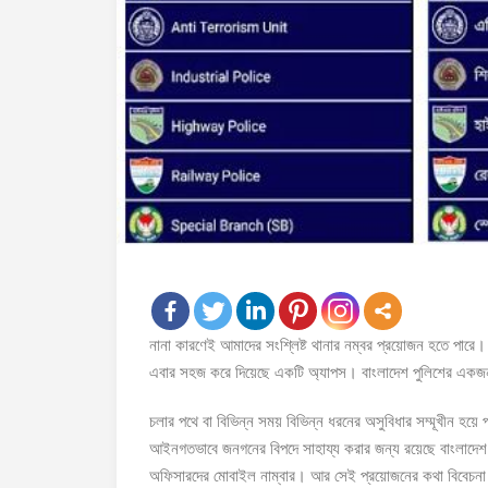
নানা কারণেই আমাদের সংশ্লিষ্ট থানার নম্বর প্রয়োজন হতে পার
এবার সহজ করে দিয়েছে একটি অ্যাপস। বাংলাদেশ পুলিশের একজন 
চলার পথে বা বিভিন্ন সময় বিভিন্ন ধরনের অসুবিধার সম্মূখীন 
আইনগতভাবে জনগনের বিপদে সাহায্য করার জন্য রয়েছে বাংলাদেশ 
অফিসারদের মোবাইল নাম্বার। আর সেই প্রয়োজনের কথা বিবেচনা কর