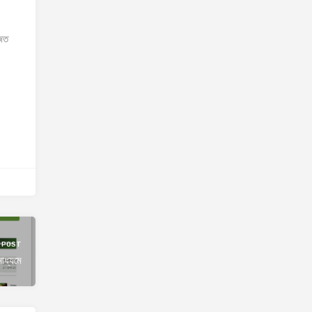
জিত
 POST
মাধ্যমে