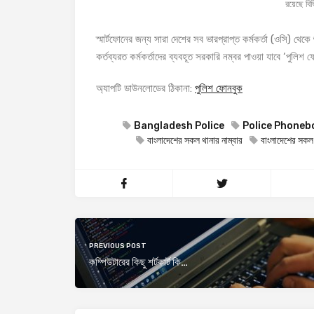
রয়েছে বিভ
স্মার্টফোনের জন্য সারা দেশের সব ভারপ্রাপ্ত কর্মকর্তা (ওসি) থেক
কর্তব্যরত কর্মকর্তাদের ব্যবহূত সরকারি নম্বর পাওয়া যাবে ‘পুলিশ ফ
অ্যাপটি ডাউনলোডের ঠিকানা:
পুলিশ ফোনবুক
Bangladesh Police
Police Phoneb
বাংলাদেশের সকল থানার নাম্বার
বাংলাদেশের সকল প
PREVIOUS POST
কম্পিউটারের কিছু শর্টকার্ট কি…