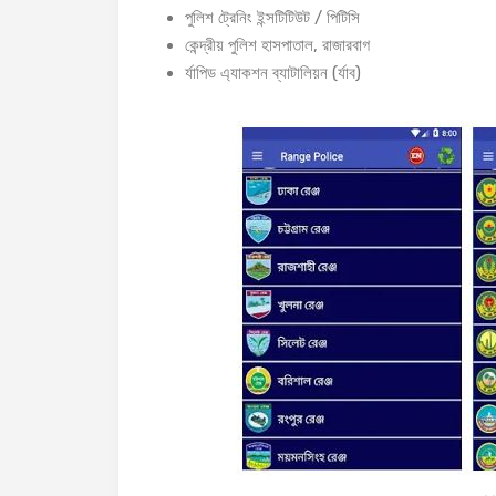
পুলিশ ট্রেনিং ইন্সটিটিউট / পিটিসি
কেন্দ্রীয় পুলিশ হাসপাতাল, রাজারবাগ
র্যাপিড এ্যাকশন ব্যাটালিয়ন (র্যাব)