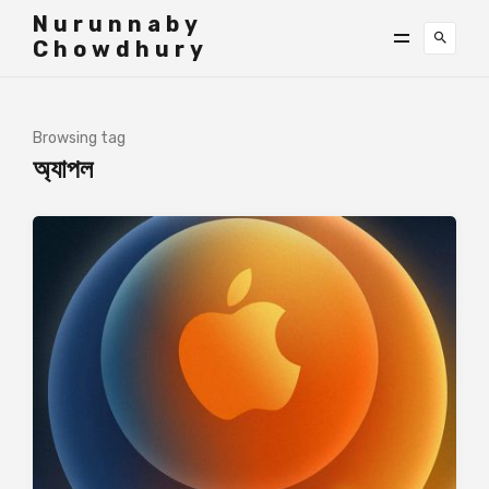
">
Nurunnaby
Chowdhury
Browsing tag
অ্যাপল