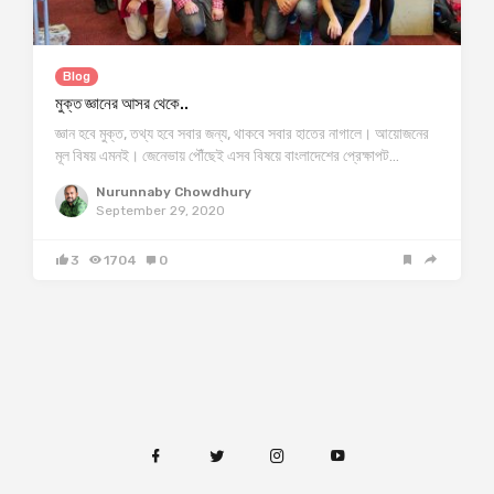
Blog
মুক্ত জ্ঞানের আসর থেকে..
জ্ঞান হবে মুক্ত, তথ্য হবে সবার জন্য, থাকবে সবার হাতের নাগালে। আয়োজনের
মূল বিষয় এমনই। জেনেভায় পৌঁছেই এসব বিষয়ে বাংলাদেশের প্রেক্ষাপট…
Nurunnaby Chowdhury
September 29, 2020
3
1704
0