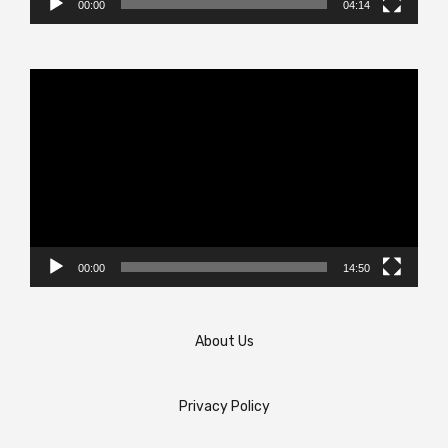
00:00
04:14
Video
Player
00:00
14:50
About Us
Privacy Policy